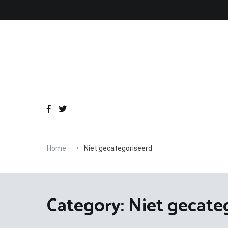
Skip
to
content
Home
Niet gecategoriseerd
Category:
Niet gecate