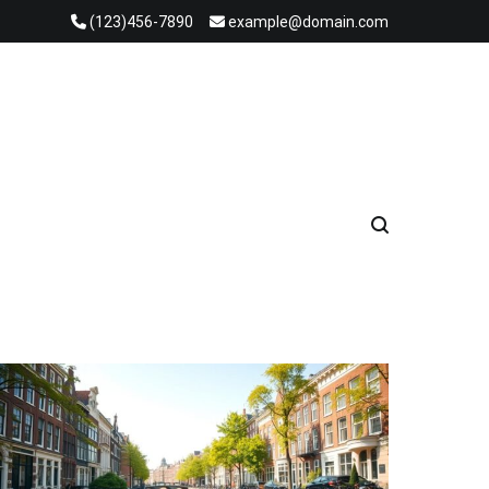
(123)456-7890
example@domain.com