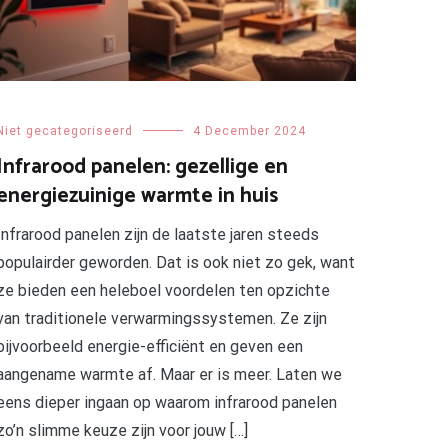
Niet gecategoriseerd
4 December 2024
Infrarood panelen: gezellige en
energiezuinige warmte in huis
Infrarood panelen zijn de laatste jaren steeds
populairder geworden. Dat is ook niet zo gek, want
ze bieden een heleboel voordelen ten opzichte
van traditionele verwarmingssystemen. Ze zijn
bijvoorbeeld energie-efficiënt en geven een
aangename warmte af. Maar er is meer. Laten we
eens dieper ingaan op waarom infrarood panelen
zo’n slimme keuze zijn voor jouw […]